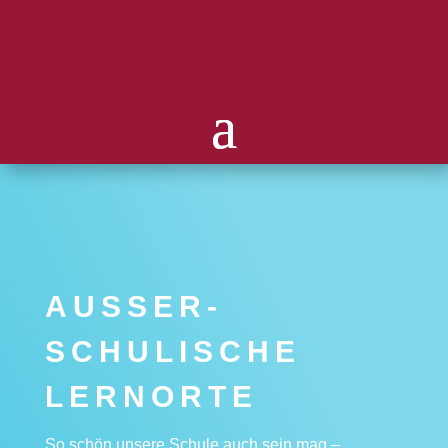
AUSSER­S
CHULISCHE L
ERNORTE
So schön unsere Schule auch sein mag –