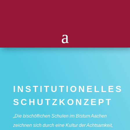
INSTITUTIONELLES
SCHUTZKONZEPT
„
Die bischöflichen Schulen im Bistum Aachen
zeichnen sich durch eine Kultur der Achtsamkeit,