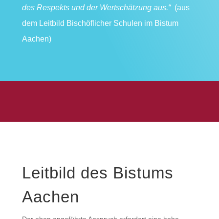
des Respekts und der Wertschätzung aus.“
(aus
dem Leitbild Bischöflicher Schulen im Bistum
Aachen)
Leitbild des Bistums
Aachen