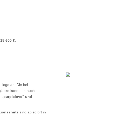
18.600 €.
llogo an. Die bei
njacke kann nun auch
, „purplelove“ und
tionsshirts
sind ab sofort in