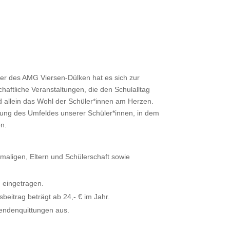
er des AMG Viersen-Dülken hat es sich zur
chaftliche Veranstaltungen, die den Schulalltag
nd allein das Wohl der Schüler*innen am Herzen.
ltung des Umfeldes unserer Schüler*innen, in dem
en.
maligen, Eltern und Schülerschaft sowie
n eingetragen.
beitrag beträgt ab 24,- € im Jahr.
pendenquittungen aus.