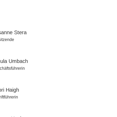
s
sanne Stera
sitzende
sula Umbach
häftsführerin
ri Haigh
iftführerin