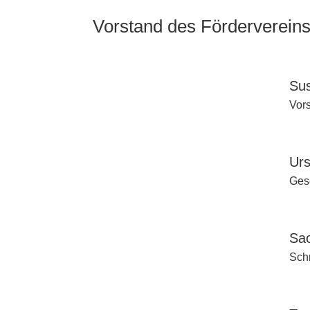
Vorstand des Förderverein
Su
Vor
Ur
Gesc
Sao
Schr