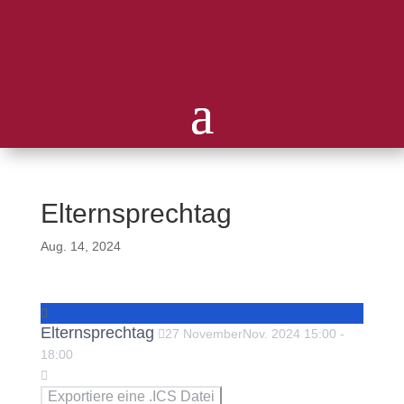
Elternsprechtag
Aug. 14, 2024
Elternsprechtag
27
November
Nov.
2024
15:00
-
18:00
Exportiere eine .ICS Datei