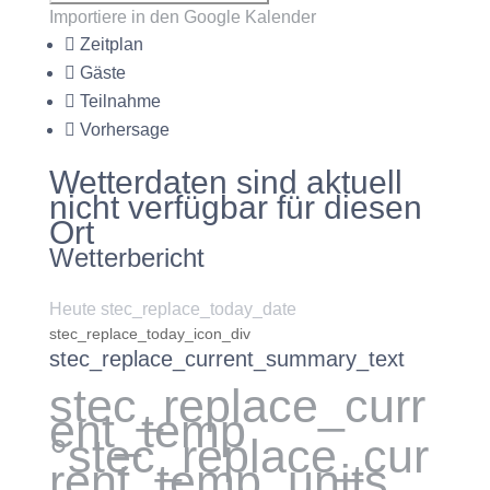
Importiere in den Google Kalender
Zeitplan
Gäste
Teilnahme
Vorhersage
Wetterdaten sind aktuell
nicht verfügbar für diesen
Ort
Wetterbericht
Heute stec_replace_today_date
stec_replace_today_icon_div
stec_replace_current_summary_text
stec_replace_curr
ent_temp
°stec_replace_cur
rent_temp_units