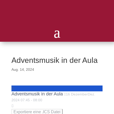
Adventsmusik in der Aula
Aug. 14, 2024
Adventsmusik in der Aula
16
Dezember
Dez.
2024
07:45
-
08:00
Exportiere eine .ICS Datei