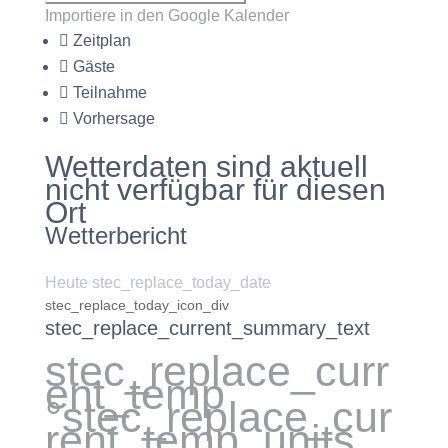
Importiere in den Google Kalender
Zeitplan
Gäste
Teilnahme
Vorhersage
Wetterdaten sind aktuell
nicht verfügbar für diesen
Ort
Wetterbericht
Heute stec_replace_today_date
stec_replace_today_icon_div
stec_replace_current_summary_text
stec_replace_curr
ent_temp
°stec_replace_cur
rent_temp_units