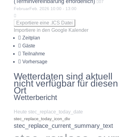
(Terminvereinbarung erforderlich)
07
Februar
Feb.
2026
10:00
-
13:00
Exportiere eine .ICS Datei
Importiere in den Google Kalender
Zeitplan
Gäste
Teilnahme
Vorhersage
Wetterdaten sind aktuell
nicht verfügbar für diesen
Ort
Wetterbericht
Heute stec_replace_today_date
stec_replace_today_icon_div
stec_replace_current_summary_text