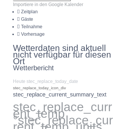
Importiere in den Google Kalender
Zeitplan
Gäste
Teilnahme
Vorhersage
Wetterdaten sind aktuell
nicht verfügbar für diesen
Ort
Wetterbericht
Heute stec_replace_today_date
stec_replace_today_icon_div
stec_replace_current_summary_text
stec_replace_curr
ent_temp
°stec_replace_cur
rent_temp_units