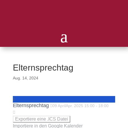
Elternsprechtag
Aug. 14, 2024
Elternsprechtag
09
April
Apr.
2025
15:00
-
18:00
Exportiere eine .ICS Datei
Importiere in den Google Kalender