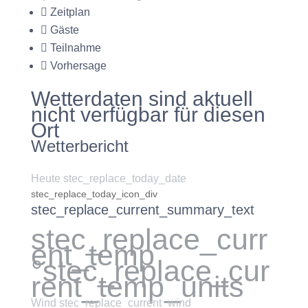
Zeitplan
Gäste
Teilnahme
Vorhersage
Wetterdaten sind aktuell
nicht verfügbar für diesen
Ort
Wetterbericht
Heute stec_replace_today_date
stec_replace_today_icon_div
stec_replace_current_summary_text
stec_replace_curr
ent_temp
°stec_replace_cur
rent_temp_units
Wind
stec_replace_current_wind