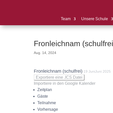
Team
Unsere Schule
Fronleichnam (schulfrei
Aug. 14, 2024
Fronleichnam (schulfrei)
19
Juni
Juni
2025
Exportiere eine .ICS Datei
Importiere in den Google Kalender
Zeitplan
Gäste
Teilnahme
Vorhersage