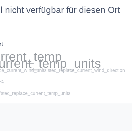
l nicht verfügbar für diesen Ort
xt
urrent_temp
urrent_temp_units
ce_current_wind_units stec_replace_current_wind_direction
 %
 °stec_replace_current_temp_units