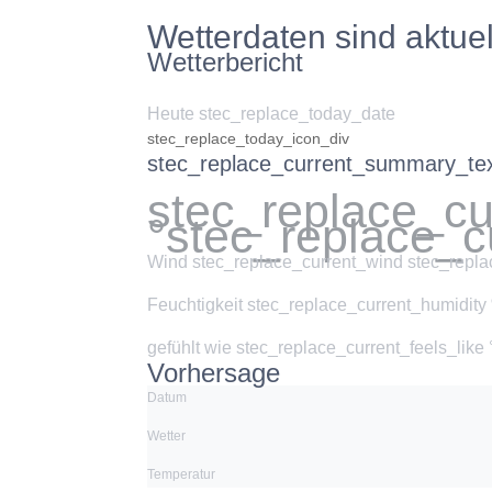
Wetterdaten sind aktuel
Wetterbericht
Heute stec_replace_today_date
stec_replace_today_icon_div
stec_replace_current_summary_te
stec_replace_c
°stec_replace_c
Wind
stec_replace_current_wind stec_repla
Feuchtigkeit
stec_replace_current_humidity
gefühlt wie
stec_replace_current_feels_like
Vorhersage
Datum
Wetter
Temperatur