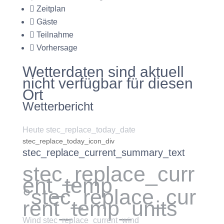
Zeitplan
Gäste
Teilnahme
Vorhersage
Wetterdaten sind aktuell
nicht verfügbar für diesen
Ort
Wetterbericht
Heute stec_replace_today_date
stec_replace_today_icon_div
stec_replace_current_summary_text
stec_replace_curr
ent_temp
°stec_replace_cur
rent_temp_units
Wind
stec_replace_current_wind