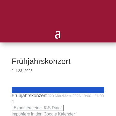
Frühjahrskonzert
Juli 23, 2025
Frühjahrskonzert
20
März
März
2026
19:00
-
21:00
Exportiere eine .ICS Datei
Importiere in den Google Kalender