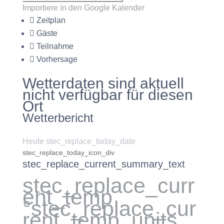
Importiere in den Google Kalender
Zeitplan
Gäste
Teilnahme
Vorhersage
Wetterdaten sind aktuell
nicht verfügbar für diesen
Ort
Wetterbericht
Heute stec_replace_today_date
stec_replace_today_icon_div
stec_replace_current_summary_text
stec_replace_curr
ent_temp
°stec_replace_cur
rent_temp_units