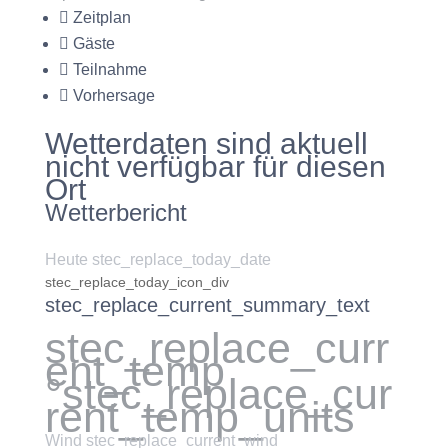
Zeitplan
Gäste
Teilnahme
Vorhersage
Wetterdaten sind aktuell
nicht verfügbar für diesen
Ort
Wetterbericht
Heute stec_replace_today_date
stec_replace_today_icon_div
stec_replace_current_summary_text
stec_replace_curr
ent_temp
°stec_replace_cur
rent_temp_units
Wind
stec_replace_current_wind