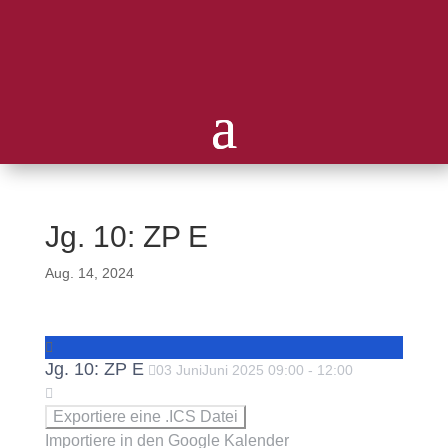
Jg. 10: ZP E
Aug. 14, 2024
Jg. 10: ZP E
03
Juni
Juni
2025
09:00
-
12:00
Exportiere eine .ICS Datei
Importiere in den Google Kalender