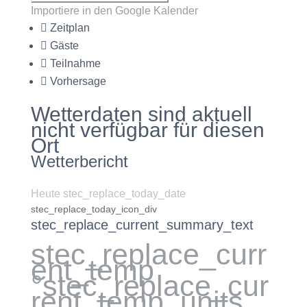
Importiere in den Google Kalender
Zeitplan
Gäste
Teilnahme
Vorhersage
Wetterdaten sind aktuell
nicht verfügbar für diesen
Ort
Wetterbericht
Heute stec_replace_today_date
stec_replace_today_icon_div
stec_replace_current_summary_text
stec_replace_curr
ent_temp
°stec_replace_cur
rent_temp_units