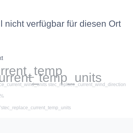
l nicht verfügbar für diesen Ort
xt
urrent_temp
urrent_temp_units
ce_current_wind_units stec_replace_current_wind_direction
 %
 °stec_replace_current_temp_units