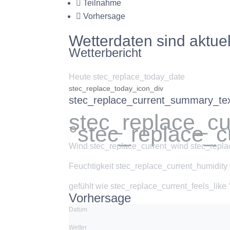
Teilnahme
Vorhersage
Wetterdaten sind aktuel
Wetterbericht
Heute stec_replace_today_date
stec_replace_today_icon_div
stec_replace_current_summary_te
stec_replace_c
°stec_replace_c
Wind
stec_replace_current_wind stec_repla
Feuchtigkeit
stec_replace_current_humidity
gefühlt wie
stec_replace_current_feels_like
Vorhersage
Datum
Wetter