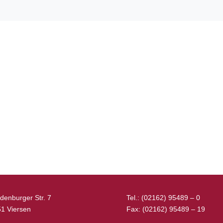
denburger Str. 7
Tel.: (02162) 95489 – 0
1 Viersen
Fax: (02162) 95489 – 19