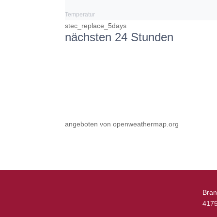
Temperatur
stec_replace_5days
nächsten 24 Stunden
angeboten von openweathermap.org
Bran
4175