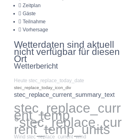
Zeitplan
Gäste
Teilnahme
Vorhersage
Wetterdaten sind aktuell
nicht verfügbar für diesen
Ort
Wetterbericht
Heute stec_replace_today_date
stec_replace_today_icon_div
stec_replace_current_summary_text
stec_replace_curr
ent_temp
°stec_replace_cur
rent_temp_units
Wind
stec_replace_current_wind